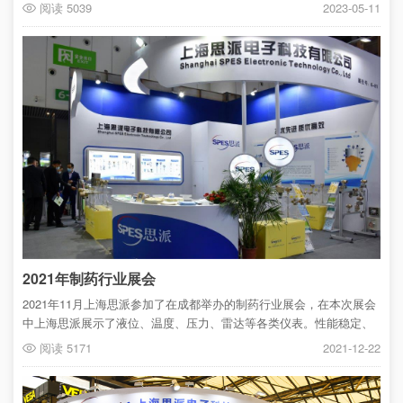
阻旋、温度/压力、液位计、液位开关等高品质仪表仪器。在现场工作
阅读 5039
2023-05-11
人员以专业的技术讲解向不同行业展示不同产品的亮点，各位参展商
展也对思派的产品技术与服务表示高度的认可与赞赏。
2021年制药行业展会
2021年11月上海思派参加了在成都举办的制药行业展会，在本次展会
中上海思派展示了液位、温度、压力、雷达等各类仪表。性能稳定、
可根据特殊工况开发定制，获得了众多专业展商、观众的一致好评。
阅读 5171
2021-12-22
未来上海思派将秉承“为客户创造最大价值，成就自我”的价值观，不断
创新、发展。