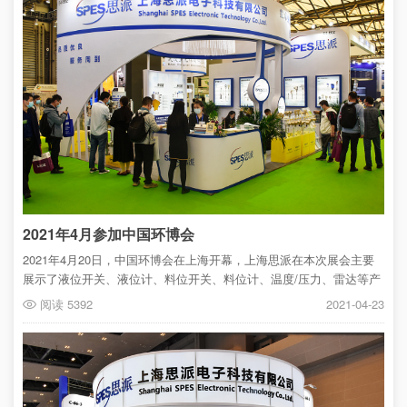
2021年4月参加中国环博会
2021年4月20日，中国环博会在上海开幕，上海思派在本次展会主要
展示了液位开关、液位计、料位开关、料位计、温度/压力、雷达等产
品，国内外众多环保、除尘、水处理行业专业观众前来参观洽谈并对
阅读 5392
2021-04-23
对思派的产品、技术、服务表示认可与赞赏。