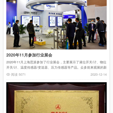
2020年11月参加行业展会
2020年11月上海思派参加了行业展会，主要展示了液位开关/计、物位
开关/计、温度传感器/变送器、压力传感器等产品。众多前来观展的新
老客户对思派的新产品、先进技术表示认可与赞赏。未来，上海思派
阅读 5071
2020-12-14
将继续秉承创新、专业的理念服务国内外广大新老客户。