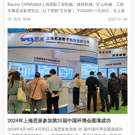
Bauma CHINA2024上海国际工程机械、建材机械、矿山机械、工程
车辆及设备博览会（以下简称“宝马展”）于2024年11月26日，在上海
新国际博览中心隆重开幕，展览总面积超过33万平方米，吸引了来自
阅读 5646
2025-01-06
全球32个国家和地区的3542家国内外标杆企业参展，以及超过20多万
名全球用户参会，在四天的沟通与交流中上海思派本着“客户至上”的理
念为国内外众多企业展示我司新的技术与产品解决方案，为国内外工
程机械行业的新技术、新动能添砖加瓦。
2024年上海思派参加第25届中国环博会圆满成功
2024年4月18日-4月20日上海思派参加第 25 届中国环博会圆满成功。