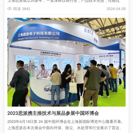
上海思派成立20多年，一直深耕仪表行业，产品技术先进，性能优
质，畅销全国及世界各地，深受广大客户的一致好评。本届环博展会
阅读 3842
2024-04-28
上，我司旨在为广大客户搭建一个交流合作的平台。展品丰富，应用
广泛，并有专业人员讲解产品性能与应用，吸引了世界各地的客户参
观与交流,展位前人流络绎不绝。
2023思派携主推技术与展品参展中国环博会
2023年4月19日第 24 届中国环博会在上海新国际博览中心隆重开幕。
上海思派在本次展会中面向环保、除尘、水处理等行业展示了雷达、