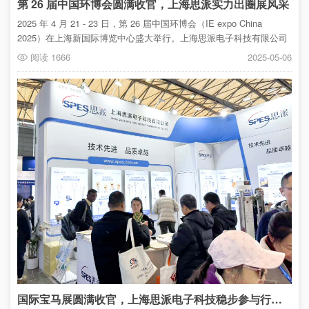
第 26 届中国环博会圆满收官，上海思派实力出圈展风采
2025 年 4 月 21 - 23 日，第 26 届中国环博会（IE expo China
2025）在上海新国际博览中心盛大举行。上海思派电子科技有限公司
携前沿产品重磅登场。
阅读 1666
2025-05-06
国际宝马展圆满收官，上海思派电子科技稳步参与行业未来发展