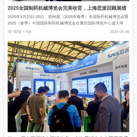
2025全国制药机械博览会完美收官，上海思派回顾展绩
2025年4月23日-25日，第66届（2025年春季）全国制药机械博览会暨
2025（春季）中国国际制药机械博览会在重庆国际博览中心盛大举
行。上海思派电子科技有限公司凭借20多年在仪器仪表领域的深耕，
阅读 1769
2025-05-06
携先进产品与领先技术精彩亮相。